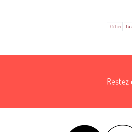
0 à 1 an
1 à 
Aucune annonce trouvée dans cette catégorie
Restez 