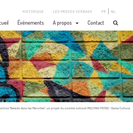
HISTORIQUE
LES PROCÈS VERBAUX
FR
NL
cueil
Événements
A propos
Contact
osition "Balade dans les Marolles", un projet du comité culturel MELTING POTES - Sama Culture