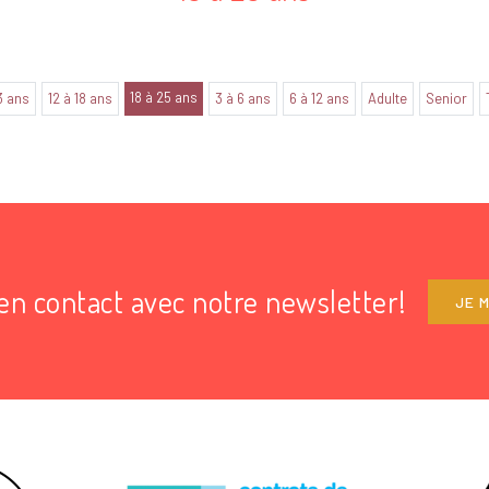
18 à 25 ans
3 ans
12 à 18 ans
3 à 6 ans
6 à 12 ans
Adulte
Senior
en contact avec notre newsletter!
JE M