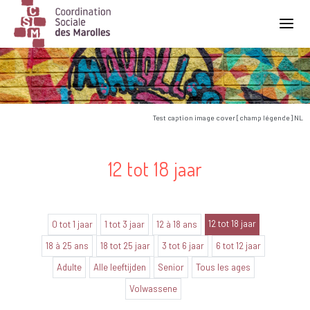
Main Navigation
Test caption image cover [champ légende] NL
12 tot 18 jaar
12 tot 18 jaar
0 tot 1 jaar
1 tot 3 jaar
12 à 18 ans
18 à 25 ans
18 tot 25 jaar
3 tot 6 jaar
6 tot 12 jaar
Adulte
Alle leeftijden
Senior
Tous les ages
Volwassene