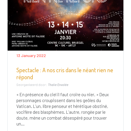
13 January 2022
Spectacle : A nos cris dans le néant rien ne
répond
Georganiseerd door :
Thalie Envolée
« En présence du ciel il faut croire ou nier. » Deux
personnages croupissent dans les geôles du
Vatican. L’un, libre penseur et hérétique obstiné,
vocifère des blasphèmes. L’autre, rongée par le
doute, mène un combat désespéré pour trouver
un...