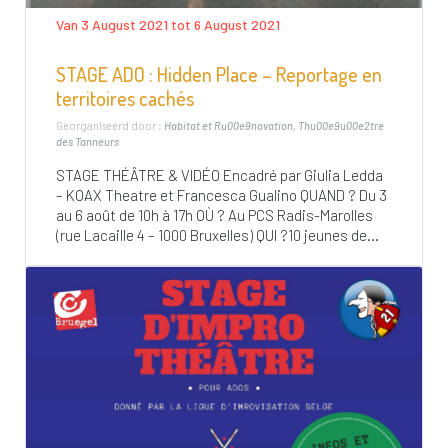
Van 3 August 2021 tot 6 August 2021
STAGE ADO : Hidden Place – Reportage en
territoires cachés
Georganiseerd door :
Habitat et Ru00e9novation
Thu00e9u00e2tre
des Tanneurs
STAGE THÉÂTRE & VIDÉO Encadré par Giulia Ledda
– KOAX Theatre et Francesca Gualino QUAND ? Du 3
au 6 août de 10h à 17h OÙ ? Au PCS Radis-Marolles
(rue Lacaille 4 – 1000 Bruxelles) QUI ?10 jeunes de...