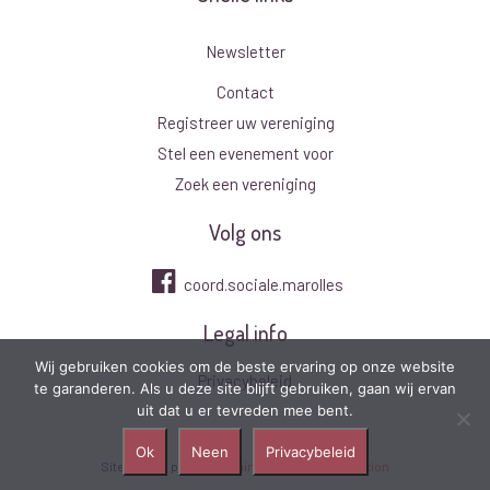
Newsletter
Contact
Registreer uw vereniging
Stel een evenement voor
Zoek een vereniging
Volg ons
coord.sociale.marolles
Legal info
Wij gebruiken cookies om de beste ervaring op onze website
Privacybeleid
te garanderen. Als u deze site blijft gebruiken, gaan wij ervan
uit dat u er tevreden mee bent.
Ok
Neen
Privacybeleid
Site réalisé par
Média Animation
2021
|
Connexion