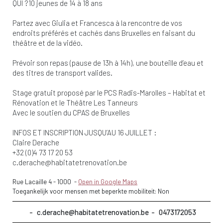
QUI ?10 jeunes de 14 à 18 ans
Partez avec Giulia et Francesca à la rencontre de vos
endroits préférés et cachés dans Bruxelles en faisant du
théâtre et de la vidéo.
Prévoir son repas (pause de 13h à 14h), une bouteille d’eau et
des titres de transport valides.
Stage gratuit proposé par le PCS Radis-Marolles – Habitat et
Rénovation et le Théâtre Les Tanneurs
Avec le soutien du CPAS de Bruxelles
INFOS ET INSCRIPTION JUSQU’AU 16 JUILLET :
Claire Derache
+32 (0)4 73 17 20 53
c.derache@habitatetrenovation.be
Rue Lacaille 4
-
1000
-
Open in Google Maps
Toegankelijk voor mensen met beperkte mobiliteit: Non
c.derache@habitatetrenovation.be
0473172053