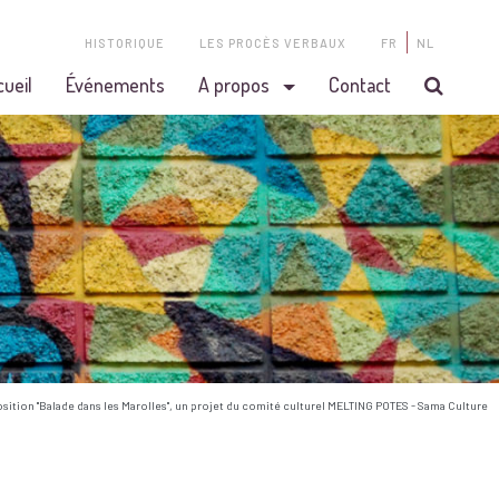
HISTORIQUE
LES PROCÈS VERBAUX
FR
NL
cueil
Événements
A propos
Contact
osition "Balade dans les Marolles", un projet du comité culturel MELTING POTES - Sama Culture