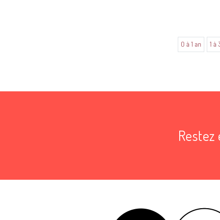
0 à 1 an
1 à 
Aucune annonce trouvée dans cette catégorie
Restez 