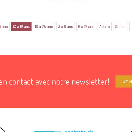
12 à 18 ans
3 ans
18 à 25 ans
3 à 6 ans
6 à 12 ans
Adulte
Senior
en contact avec notre newsletter!
JE M