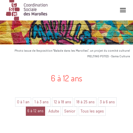
Main Navigation
Photo issue de l'exposition "Balade dans les Marolles", un projet du comité culturel
MELTING POTES - Sama Culture
6 à 12 ans
0 à 1 an
1 à 3 ans
12 à 18 ans
18 à 25 ans
3 à 6 ans
6 à 12 ans
Adulte
Senior
Tous les ages
Aucune annonce trouvée dans cette catégorie