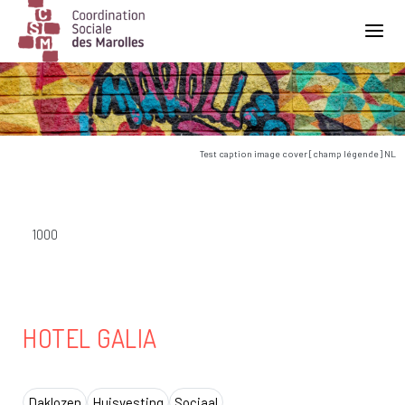
Main Navigation
Test caption image cover [champ légende] NL
1000
HOTEL GALIA
Daklozen
Huisvesting
Sociaal