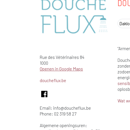
DO
Daklo
“Armen
Rue des Vétérinaires
84
Douche
1000
zonder
Openen in Google Maps
zodoen
energi
doucheflux.be
sensib
oplosb
Wat w
Email:
info@doucheflux.be
Phone: 02 319 58 27
Algemene openingsuren: