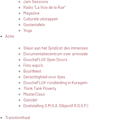
Jam Sessions
Radio “La Voix de la Rue”
Magazine
Culturele uitstappen
Gastentafels
Yoga
Actie
Steun aan het
Syndicat des immenses
Documentatiecentrum over armoede
DoucheFLUX Open Doors
Foto expo’s
Buurtfeest
Gerechtigheid voor Ilyes
DoucheFLUX-rondleiding in Kuregem
Think Tank Poverty
MasterClass
Outside!
Doelstelling S.M.G.A. (Objectif R.D.G.P.)
Transitonthaal