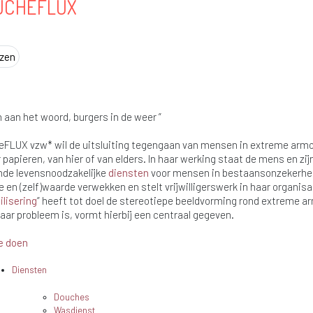
UCHEFLUX
zen
 aan het woord, burgers in de weer ”
FLUX vzw* wil de uitsluiting tegengaan van mensen in extreme armo
 papieren, van hier of van elders. In haar werking staat de mens en z
de levensnoodzakelijke
diensten
voor mensen in bestaansonzekerhei
e en (zelf)waarde verwekken en stelt vrijwilligerswerk in haar organisat
ilisering
” heeft tot doel de stereotiepe beeldvorming rond extreme 
aar probleem is, vormt hierbij een centraal gegeven.
e doen
Diensten
Douches
Wasdienst