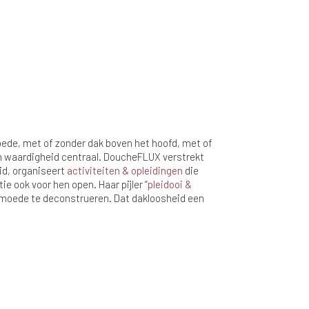
ede, met of zonder dak boven het hoofd, met of
ijn waardigheid centraal. DoucheFLUX verstrekt
d, organiseert
activiteiten & opleidingen
die
ie ook voor hen open. Haar pijler “
pleidooi &
armoede te deconstrueren. Dat dakloosheid een