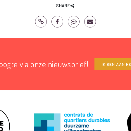
SHARE
hoogte via onze nieuwsbrief!
IK BEN AAN H