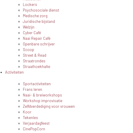
Lockers
Psychosociale dienst
Medische zorg
Juridische bijstand
Welzijn
Cyber Café
Naai Repair Café
Openbare schrijver
Scoop
Street & Read
Straatrondes
Straathoekhalte
Activiteiten
Sportactiviteiten
Frans leren
Naai- & breiworkshops
Workshop improvisatie
Zelfdverdediging voor vrouwen
Koor
Tekenles
Verjaardagfeest
CinePopCorn