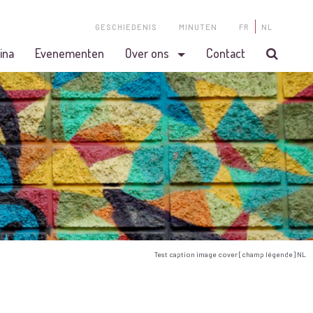
GESCHIEDENIS
MINUTEN
FR
NL
ina
Evenementen
Over ons
Contact
Test caption image cover [champ légende] NL