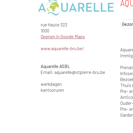
AQU
Gezo
rue Haute
322
1000
Openen in Google Maps
www.aquarelle-bru.be/
Aquare
immigr
Aquarelle ASBL
Prenat
Email:
aquarelle@stpierre-bru.be
Infose
Bezoek
werkdagen
Thuis 
kantooruren
Pre- e
Antico
Ouder
Pre- e
Garder