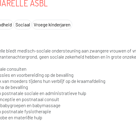
ARELLE ASBL
ndheid
Sociaal
Vroege kinderjaren
lle biedt medisch-sociale ondersteuning aan zwangere vrouwen of vro
antenachtergrond, geen sociale zekerheid hebben en in grote onzeke
ale consulten
ssies en voorbereiding op de bevalling
 van moeders tijdens hun verblijf op de kraamafdeling
na de bevalling
n postnatale sociale en administratieve hulp
nceptie en postnataal consult
-babygroepen en babymassage
n postnatale fysiotherapie
obe en materiële hulp