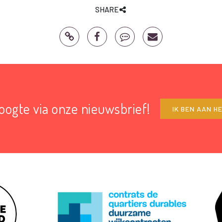
SHARE
hoogte via onze nieuwsbrief!
IK BEN AAN H