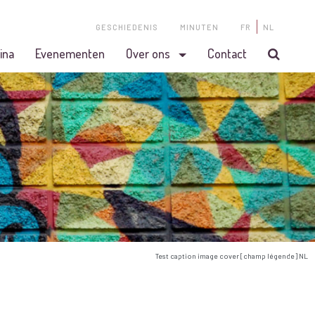
GESCHIEDENIS
MINUTEN
FR
NL
ina
Evenementen
Over ons
Contact
Test caption image cover [champ légende] NL