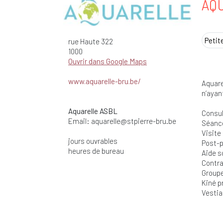
AQU
Petit
rue Haute
322
1000
Ouvrir dans Google Maps
www.aquarelle-bru.be/
Aquare
n’ayan
Aquarelle ASBL
Consul
Email:
aquarelle@stpierre-bru.be
Séance
Visite
jours ouvrables
Post-p
heures de bureau
Aide s
Contra
Group
Kiné p
Vestia