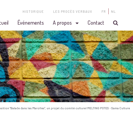
HISTORIQUE
LES PROCÈS VERBAUX
FR
NL
cueil
Événements
A propos
Contact
osition "Balade dans les Marolles", un projet du comité culturel MELTING POTES - Sama Culture