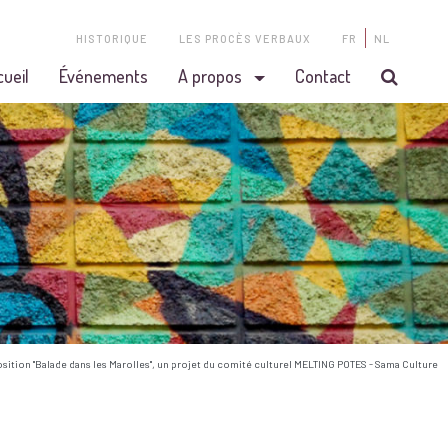
HISTORIQUE
LES PROCÈS VERBAUX
FR
NL
cueil
Événements
A propos
Contact
osition "Balade dans les Marolles", un projet du comité culturel MELTING POTES - Sama Culture