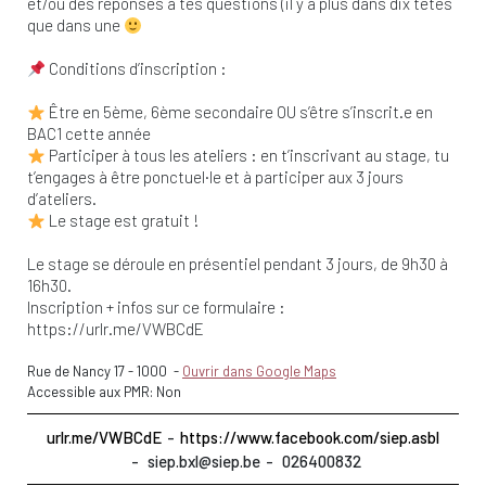
et/ou des réponses à tes questions (il y a plus dans dix têtes
que dans une
Conditions d’inscription :
Être en 5ème, 6ème secondaire OU s’être s’inscrit.e en
BAC1 cette année
Participer à tous les ateliers : en t’inscrivant au stage, tu
t’engages à être ponctuel·le et à participer aux 3 jours
d’ateliers.
Le stage est gratuit !
Le stage se déroule en présentiel pendant 3 jours, de 9h30 à
16h30.
Inscription + infos sur ce formulaire :
https://urlr.me/VWBCdE
Rue de Nancy 17
-
1000
-
Ouvrir dans Google Maps
Accessible aux PMR: Non
urlr.me/VWBCdE
https://www.facebook.com/siep.asbl
siep.bxl@siep.be
026400832