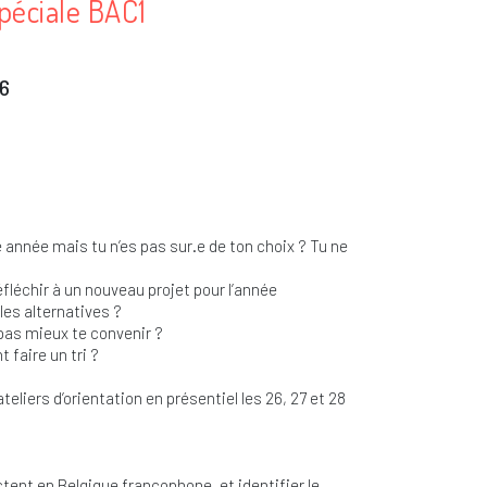
spéciale BAC1
6
nnée mais tu n’es pas sur.e de ton choix ? Tu ne
fléchir à un nouveau projet pour l’année
les alternatives ?
pas mieux te convenir ?
 faire un tri ?
teliers d’orientation en présentiel les 26, 27 et 28
tent en Belgique francophone, et identifier le