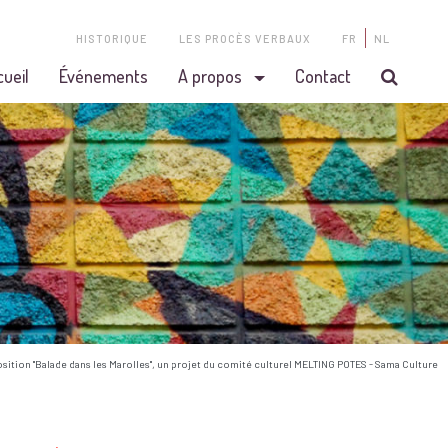
HISTORIQUE
LES PROCÈS VERBAUX
FR
NL
cueil
Événements
A propos
Contact
osition "Balade dans les Marolles", un projet du comité culturel MELTING POTES - Sama Culture