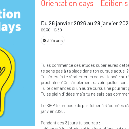
Orientation days – Edition 
Du 26 janvier 2026 au 28 janvier 202
09:30
-
16:30
18 à 25 ans
Tu as commencé des études supérieures cette a
te sens pas à ta place dans ton cursus actuel ?
Tu aimerais te réorienter en cours d’année ou ré
prochaine ? Ou simplement savoir quelles sont 
Tu te demandes si un autre cursus ne pourrait 
Tu as plein d’idées mais tu ne sais pas comment
Le SIEP te propose de participer à 3 journées d’a
janvier 2026.
Pendant ces 3 jours tu pourras :
– découvrir les études et/ou formations qui exis