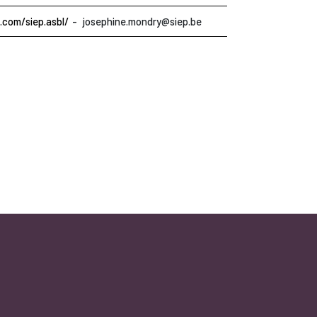
com/siep.asbl/
josephine.mondry@siep.be