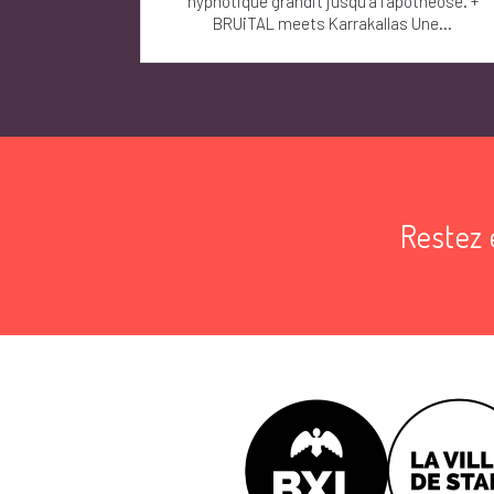
hypnotique grandit jusqu’à l’apothéose. +
BRUiTAL meets Karrakallas Une...
Restez 