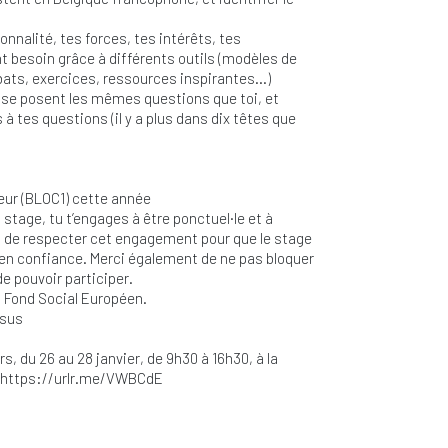
nnalité, tes forces, tes intérêts, tes
t besoin grâce à différents outils (modèles de
bats, exercices, ressources inspirantes…)
ui se posent les mêmes questions que toi, et
 tes questions (il y a plus dans dix têtes que
ieur (BLOC1) cette année
u stage, tu t’engages à être ponctuel·le et à
ant de respecter cet engagement pour que le stage
 en confiance. Merci également de ne pas bloquer
de pouvoir participer.
 Fond Social Européen.
ssus
s, du 26 au 28 janvier, de 9h30 à 16h30, à la
 : https://urlr.me/VWBCdE