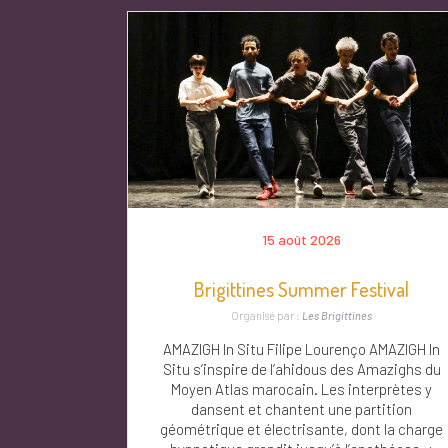
15 août 2026
Brigittines Summer Festival
Organisé par :
Les Brigittines
AMAZIGH In Situ Filipe Lourenço AMAZIGH In
Situ s’inspire de l’ahidous des Amazighs du
Moyen Atlas marocain. Les interprètes y
dansent et chantent une partition
géométrique et électrisante, dont la charge