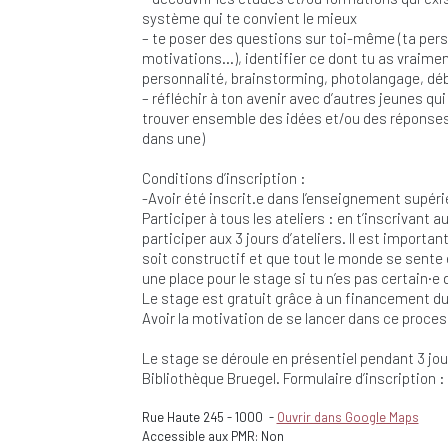
système qui te convient le mieux
– te poser des questions sur toi-même (ta perso
motivations…), identifier ce dont tu as vraimen
personnalité, brainstorming, photolangage, dé
– réfléchir à ton avenir avec d’autres jeunes q
trouver ensemble des idées et/ou des réponses à
dans une)
Conditions d’inscription :
-Avoir été inscrit.e dans l’enseignement supér
Participer à tous les ateliers : en t’inscrivant a
participer aux 3 jours d’ateliers. Il est import
soit constructif et que tout le monde se sente
une place pour le stage si tu n’es pas certain·e 
Le stage est gratuit grâce à un financement du
Avoir la motivation de se lancer dans ce proce
Le stage se déroule en présentiel pendant 3 jour
Bibliothèque Bruegel. Formulaire d’inscription
Rue Haute 245
-
1000
-
Ouvrir dans Google Maps
Accessible aux PMR: Non