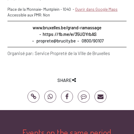
Place de la Monnaie- Muntplein
-
1040
-
Ouvrir dans Google Maps
Accessible aux PMR: Non
www.bruxelles.be/grand-ramassage
https://fb.me/e/35UDYrbAS
proprete@brucity.be
0800/90107
Organisé par:
Service Propreté de la Ville de Bruxelles
SHARE
Events on the same period