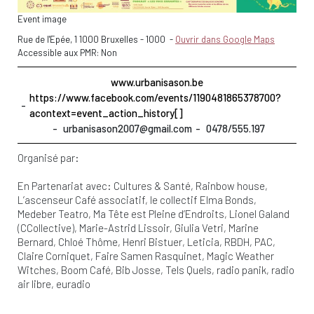
Event image
Rue de l'Epée, 1 1000 Bruxelles
-
1000
-
Ouvrir dans Google Maps
Accessible aux PMR: Non
www.urbanisason.be
https://www.facebook.com/events/1190481865378700?
acontext=event_action_history[]
urbanisason2007@gmail.com
0478/555.197
Organisé par:
En Partenariat avec:
Cultures & Santé
Rainbow house
L’ascenseur Café associatif
le collectif Elma Bonds
Medeber Teatro
Ma Tête est Pleine d’Endroits
Lionel Galand
(CCollective)
Marie-Astrid Lissoir
Giulia Vetri
Marine
Bernard
Chloé Thôme
Henri Bistuer
Leticia
RBDH
PAC
Claire Corniquet
Faire Samen Rasquinet
Magic Weather
Witches
Boom Café
Bib Josse
Tels Quels
radio panik
radio
air libre
euradio