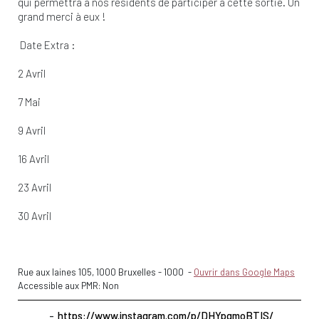
qui permettra à nos résidents de participer à cette sortie. Un
grand merci à eux !
Date Extra :
2 Avril
7 Mai
9 Avril
16 Avril
23 Avril
30 Avril
Rue aux laines 105, 1000 Bruxelles
-
1000
-
Ouvrir dans Google Maps
Accessible aux PMR: Non
https://www.instagram.com/p/DHYpqmoBTIS/