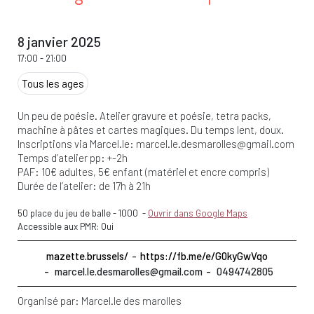
8 janvier 2025
17:00
-
21:00
Tous les ages
Un peu de poésie. Atelier gravure et poésie, tetra packs,
machine à pâtes et cartes magiques. Du temps lent, doux.
Inscriptions via Marcel.le:
marcel.le.desmarolles@gmail.com
Temps d’atelier pp: +-2h
PAF: 10€ adultes, 5€ enfant (matériel et encre compris)
Durée de l’atelier: de 17h à 21h
50 place du jeu de balle
-
1000
-
Ouvrir dans Google Maps
Accessible aux PMR: Oui
mazette.brussels/
https://fb.me/e/G0kyGwVqo
marcel.le.desmarolles@gmail.com
0494742805
Organisé par:
Marcel.le des marolles