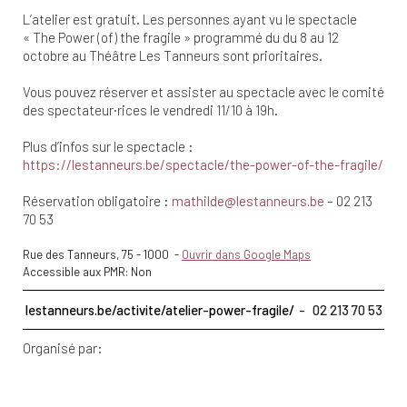
L’atelier est gratuit. Les personnes ayant vu le spectacle
« The Power (of) the fragile » programmé du du 8 au 12
octobre au Théâtre Les Tanneurs sont prioritaires.
Vous pouvez réserver et assister au spectacle avec le comité
des spectateur·rices le vendredi 11/10 à 19h.
Plus d’infos sur le spectacle :
https://lestanneurs.be/spectacle/the-power-of-the-fragile/
Réservation obligatoire :
mathilde@lestanneurs.be
– 02 213
70 53
Rue des Tanneurs, 75
-
1000
-
Ouvrir dans Google Maps
Accessible aux PMR: Non
lestanneurs.be/activite/atelier-power-fragile/
02 213 70 53
Organisé par: