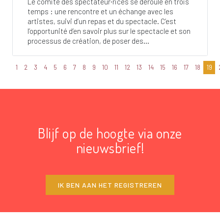
Le comité des spectateur·rices se déroule en trois
temps : une rencontre et un échange avec les
artistes, suivi d’un repas et du spectacle. C’est
l’opportunité d’en savoir plus sur le spectacle et son
processus de création, de poser des...
1
2
3
4
5
6
7
8
9
10
11
12
13
14
15
16
17
18
19
Blijf op de hoogte via onze
nieuwsbrief!
IK BEN AAN HET REGISTREREN