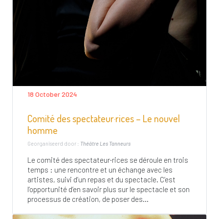
18 October 2024
Comité des spectateur·rices – Le nouvel
homme
Georganiseerd door :
Théâtre Les Tanneurs
Le comité des spectateur·rices se déroule en trois
temps : une rencontre et un échange avec les
artistes, suivi d’un repas et du spectacle. C’est
l’opportunité d’en savoir plus sur le spectacle et son
processus de création, de poser des...