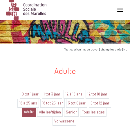
Main Navigation
Test caption image cover [champ légende] NL
Adulte
0 tot 1 jaar
1 tot 3 jaar
12 à 18 ans
12 tot 18 jaar
18 à 25 ans
18 tot 25 jaar
3 tot 6 jaar
6 tot 12 jaar
Adulte
Alle leeftijden
Senior
Tous les ages
Volwassene