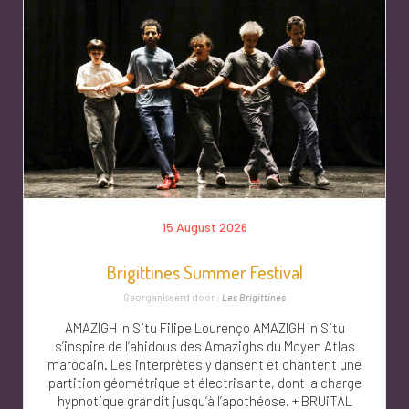
15 August 2026
Brigittines Summer Festival
Georganiseerd door :
Les Brigittines
AMAZIGH In Situ Filipe Lourenço AMAZIGH In Situ
s’inspire de l’ahidous des Amazighs du Moyen Atlas
marocain. Les interprètes y dansent et chantent une
partition géométrique et électrisante, dont la charge
hypnotique grandit jusqu’à l’apothéose. + BRUiTAL