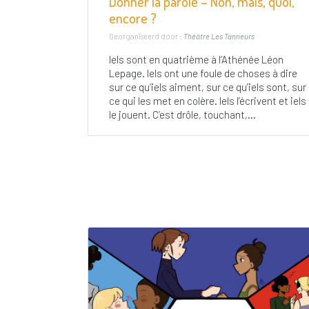
Donner la parole – Non, mais, quoi,
encore ?
Georganiseerd door :
Théâtre Les Tanneurs
Iels sont en quatrième à l’Athénée Léon
Lepage. Iels ont une foule de choses à dire
sur ce qu’iels aiment, sur ce qu’iels sont, sur
ce qui les met en colère. Iels l’écrivent et iels
le jouent. C’est drôle, touchant,...