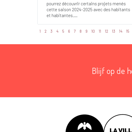
pourrez découvrir certains projets menés
cette saison 2024-2025 avec des habitants
et habitantes,...
1
2
3
4
5
6
7
8
9
10
11
12
13
14
15
Blijf op de 