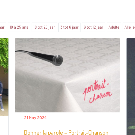
jaar
18 à 25 ans
18 tot 25 jaar
3 tot 6 jaar
6 tot 12 jaar
Adulte
Alle l
21 May 2024
Donner la parole – Portrait-Chanson