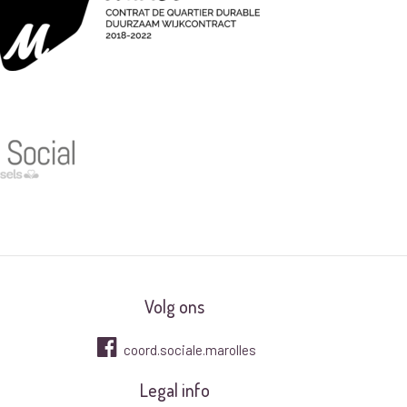
Volg ons
coord.sociale.marolles
Legal info