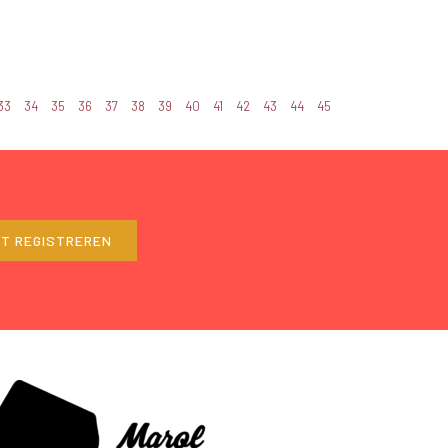
33
34
35
36
37
38
39
40
41
42
43
44
45
ET REGISTREREN