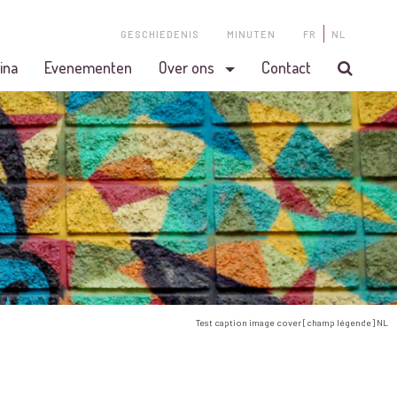
GESCHIEDENIS
MINUTEN
FR
NL
ina
Evenementen
Over ons
Contact
Test caption image cover [champ légende] NL