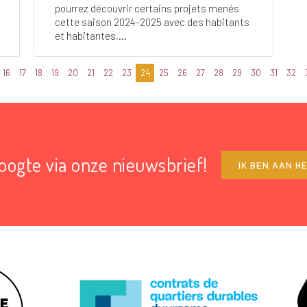
pourrez découvrir certains projets menés
cette saison 2024-2025 avec des habitants
et habitantes,...
16
17
18
19
20
21
22
23
24
25
26
27
28
29
30
31
32
hoogte via onze nieuwsbrief!
IK BEN AAN H