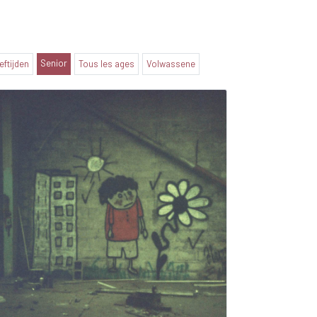
Senior
eeftijden
Tous les ages
Volwassene