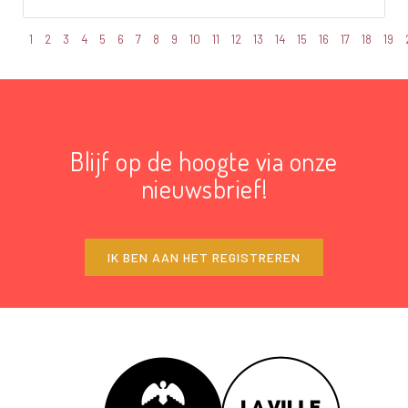
1
2
3
4
5
6
7
8
9
10
11
12
13
14
15
16
17
18
19
Blijf op de hoogte via onze
nieuwsbrief!
IK BEN AAN HET REGISTREREN