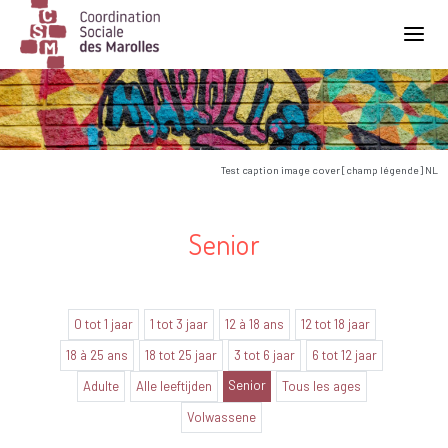
Main Navigation
Test caption image cover [champ légende] NL
Senior
0 tot 1 jaar
1 tot 3 jaar
12 à 18 ans
12 tot 18 jaar
18 à 25 ans
18 tot 25 jaar
3 tot 6 jaar
6 tot 12 jaar
Senior
Adulte
Alle leeftijden
Tous les ages
Volwassene