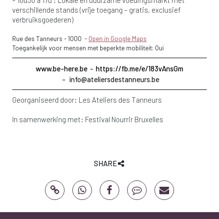
– 10u30 à 17u : Lokale en duurzame voedingsmarkt met
verschillende stands (vrije toegang – gratis, exclusief
verbruiksgoederen)
Rue des Tanneurs
-
1000
-
Open in Google Maps
Toegankelijk voor mensen met beperkte mobiliteit: Oui
www.be-here.be
https://fb.me/e/183vAnsGm
info@ateliersdestanneurs.be
Georganiseerd door:
Les Ateliers des Tanneurs
In samenwerking met:
Festival Nourrir Bruxelles
SHARE