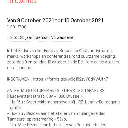
Bruxelles
Van 9 October 2021 tot 10 October 2021
11:00
-
17:00
18 tot 25 jaar
Senior
Volwassene
In het kader van het Festival Brusselse Kost, activiteiten,
markt, workshops en conferenties rond duurzame voeding,
zaterdag 9 en zondag 10 oktober, in de Be-Here en de Ateliers
des Tanneurs.
INSCRIJVEN : https://forms.gle/w9o182zvVCdVWUfh7
ZATERDAG 9 OKTOBER BIJ ATELIERS DES TANNEURS
(Huidevettersstraat, 60A – 1000 Brussel) :
– 11u-16u : Groetenkiemenproeven bij URBI Leaf (vrije toegang
– gratis)
– 11u-12u : Bezoek aan het atelier van Boulangerie des
Tanneurs (op reservering – 5€/p.)
– 12u-13u : Bezoek aan het atelier van Boulangerie des