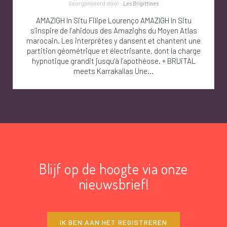
Georganiseerd door :
Les Brigittines
AMAZIGH In Situ Filipe Lourenço AMAZIGH In Situ
s’inspire de l’ahidous des Amazighs du Moyen Atlas
marocain. Les interprètes y dansent et chantent une
partition géométrique et électrisante, dont la charge
hypnotique grandit jusqu’à l’apothéose. + BRUiTAL
meets Karrakallas Une...
Blijf op de hoogte via onze
nieuwsbrief!
IK BEN AAN HET REGISTREREN