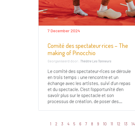
7 December 2024
Comité des spectateur·rices – The
making of Pinocchio
Georganiseerd door :
Théâtre Les Tanneurs
Le comité des spectateur·rices se déroule
en trois temps : une rencontre et un
échange avec les artistes, suivi d’un repas
et du spectacle. C’est l’opportunité d’en
savoir plus sur le spectacle et son
processus de création, de poser des...
1
2
3
4
5
6
7
8
9
10
11
12
13
14