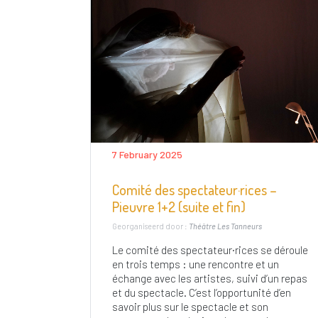
7 February 2025
Comité des spectateur·rices –
Pieuvre 1+2 (suite et fin)
Georganiseerd door :
Théâtre Les Tanneurs
Le comité des spectateur·rices se déroule
en trois temps : une rencontre et un
échange avec les artistes, suivi d’un repas
et du spectacle. C’est l’opportunité d’en
savoir plus sur le spectacle et son