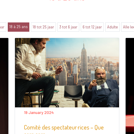
18 à 25 ans
jaar
18 tot 25 jaar
3 tot 6 jaar
6 tot 12 jaar
Adulte
Alle le
19 January 2024
Comité des spectateur·rices – Que