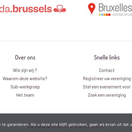
Over ons
Snelle links
Wie zijn wij ?
Contact
Waarom deze website?
Registreer uw vereniging
Sub-werkgroep
Stel een evenement voor
Het team
Zoek een vereniging
e garanderen. Als u deze site blijft gebruiken, gaan wij ervan uit dat
Site réalisé par
Média Animation
2021
|
Connexion