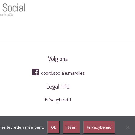
Volg ons
coord.sociale.marolles
Legal info
Privacybeleid
 u er tevreden mee bent.
Ok
Neen
Privacybeleid