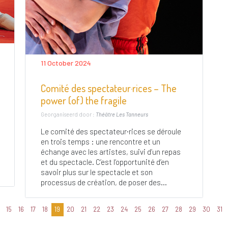
11 October 2024
Comité des spectateur·rices – The
power (of) the fragile
Georganiseerd door :
Théâtre Les Tanneurs
Le comité des spectateur·rices se déroule
en trois temps : une rencontre et un
échange avec les artistes, suivi d’un repas
et du spectacle. C’est l’opportunité d’en
savoir plus sur le spectacle et son
processus de création, de poser des...
15
16
17
18
19
20
21
22
23
24
25
26
27
28
29
30
31