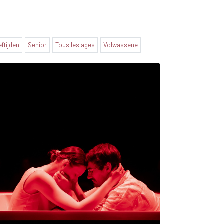
eftijden
Senior
Tous les ages
Volwassene