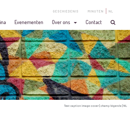
GESCHIEDENIS
MINUTEN
NL
ina
Evenementen
Over ons
Contact
Test caption image cover [champ légende] NL