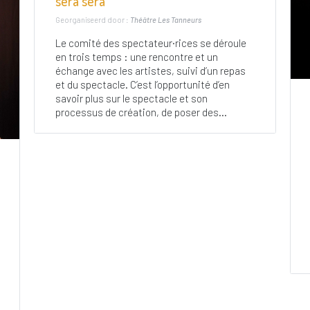
sera sera
Georganiseerd door :
Théâtre Les Tanneurs
Le comité des spectateur·rices se déroule
en trois temps : une rencontre et un
échange avec les artistes, suivi d’un repas
et du spectacle. C’est l’opportunité d’en
savoir plus sur le spectacle et son
processus de création, de poser des...