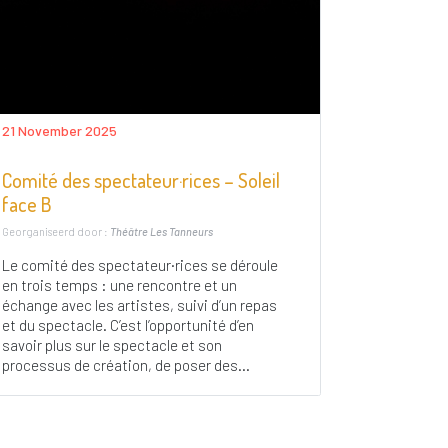
21 November 2025
Comité des spectateur·rices – Soleil
face B
Georganiseerd door :
Théâtre Les Tanneurs
Le comité des spectateur·rices se déroule
en trois temps : une rencontre et un
échange avec les artistes, suivi d’un repas
et du spectacle. C’est l’opportunité d’en
savoir plus sur le spectacle et son
processus de création, de poser des...