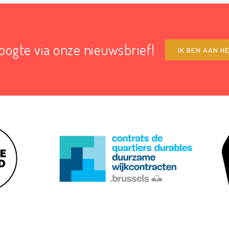
hoogte via onze nieuwsbrief!
IK BEN AAN H