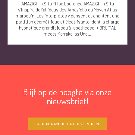
AMAZIGH In Situ Filipe Lourenço AMAZIGH In Situ
s’inspire de l’ahidous des Amazighs du Moyen Atlas
marocain. Les interprètes y dansent et chantent une
partition géométrique et électrisante, dont la charge
hypnotique grandit jusqu’à l’apothéose. + BRUiTAL
meets Karrakallas Une...
Blijf op de hoogte via onze
nieuwsbrief!
IK BEN AAN HET REGISTREREN