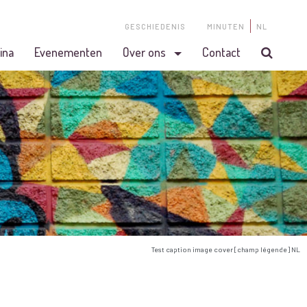
GESCHIEDENIS
MINUTEN
NL
ina
Evenementen
Over ons
Contact
Test caption image cover [champ légende] NL