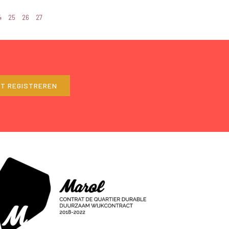
4
25
26
27
ET REGISTREREN