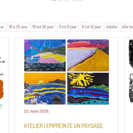
aar
18 à 25 ans
18 tot 25 jaar
3 tot 6 jaar
6 tot 12 jaar
Adulte
Alle le
22 June 2025
ATELIER | EMPREINTE UN PAYSAGE