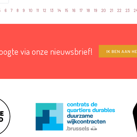
5
6
7
8
9
10
11
12
13
14
15
16
17
18
19
20
21
22
23
2
hoogte via onze nieuwsbrief!
IK BEN AAN H