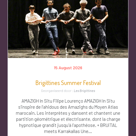
15 August 2026
Brigittines Summer Festival
Georganiseerd door :
Les Brigittines
AMAZIGH In Situ Filipe Lourenço AMAZIGH In Situ
s’inspire de l’ahidous des Amazighs du Moyen Atlas
marocain. Les interprètes y dansent et chantent une
partition géométrique et électrisante, dont la charge
hypnotique grandit jusqu’à l’apothéose. + BRUiTAL
meets Karrakallas Une...