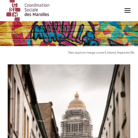
Main Navigation
Test caption image cover [champ légende] NL