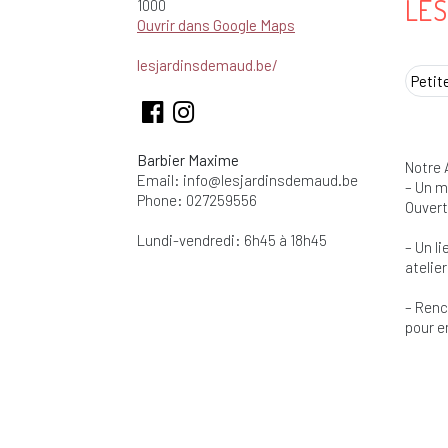
LES
1000
Ouvrir dans Google Maps
lesjardinsdemaud.be/
Petit
Barbier Maxime
Notre 
Email:
info@lesjardinsdemaud.be
– Un m
Phone: 027259556
Ouvert
Lundi-vendredi: 6h45 à 18h45
– Un l
atelie
– Renc
pour e