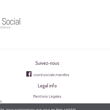
Suivez-nous
coord.sociale.marolles
Legal info
Mentions Légales
n
 site, nous supposerons que vous en êtes satisfait.