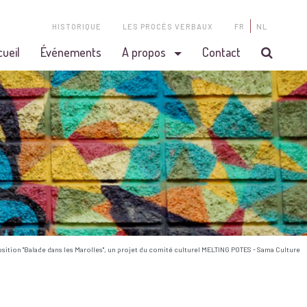
HISTORIQUE
LES PROCÈS VERBAUX
FR
NL
cueil
Événements
A propos
Contact
osition "Balade dans les Marolles", un projet du comité culturel MELTING POTES - Sama Culture