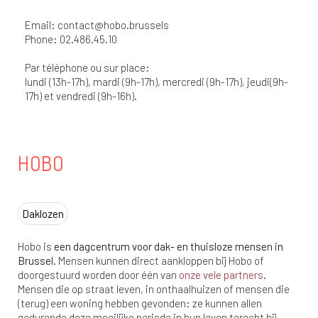
Email:
contact@hobo.brussels
Phone: 02.486.45.10
Par téléphone ou sur place:
lundi (13h-17h), mardi (9h-17h), mercredi (9h-17h), jeudi(9h-
17h) et vendredi (9h-16h).
HOBO
Daklozen
Hobo is
een dagcentrum voor dak- en thuisloze mensen in
Brussel
. Mensen kunnen direct aankloppen bij Hobo of
doorgestuurd worden door één van
onze vele partners
.
Mensen die op straat leven, in onthaalhuizen of mensen die
(terug) een woning hebben gevonden: ze kunnen allen
gedurende deze moeilijke periode in hun leven terecht bij