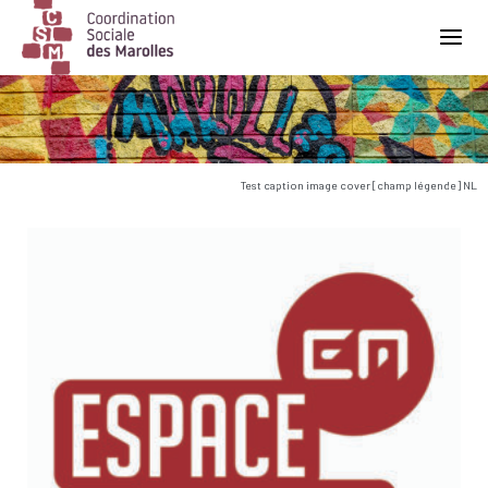
Main Navigation
Test caption image cover [champ légende] NL