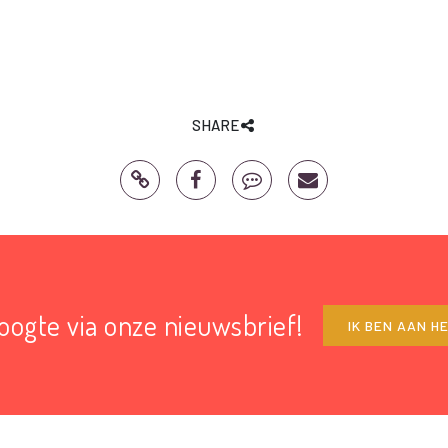
SHARE
hoogte via onze nieuwsbrief!
IK BEN AAN H