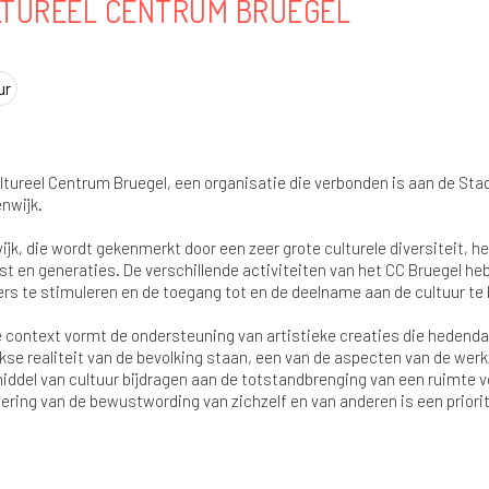
LTUREEL CENTRUM BRUEGEL
ur
ltureel Centrum Bruegel, een organisatie die verbonden is aan de Stad 
enwijk.
ijk, die wordt gekenmerkt door een zeer grote culturele diversiteit, 
t en generaties. De verschillende activiteiten van het CC Bruegel h
rs te stimuleren en de toegang tot en de deelname aan de cultuur te
e context vormt de ondersteuning van artistieke creaties die hedenda
jkse realiteit van de bevolking staan, een van de aspecten van de we
iddel van cultuur bijdragen aan de totstandbrenging van een ruimte 
ering van de bewustwording van zichzelf en van anderen is een priorite