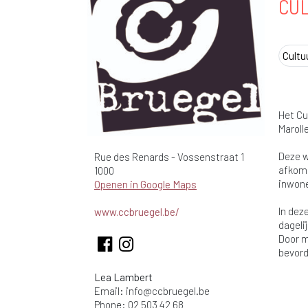
CU
Cultu
Het Cu
Maroll
Deze w
Rue des Renards - Vossenstraat
1
afkoms
1000
inwone
Openen in Google Maps
In dez
www.ccbruegel.be/
dageli
Door m
bevord
Lea Lambert
Email:
info@ccbruegel.be
Phone: 02 503 42 68