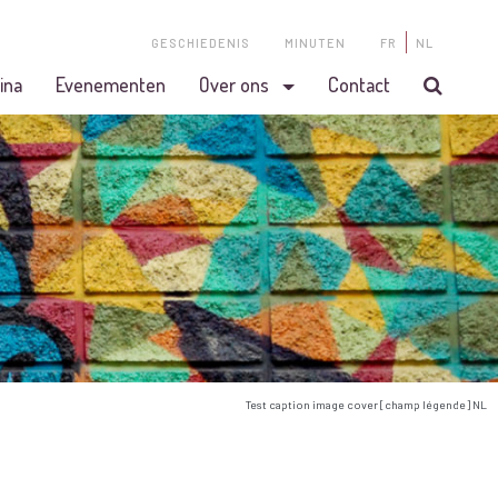
GESCHIEDENIS
MINUTEN
FR
NL
ina
Evenementen
Over ons
Contact
Test caption image cover [champ légende] NL