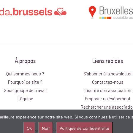
À propos
Liens rapides
Qui sommes nous ?
S’abonner à la newsletter
Pourquoi ce site ?
Contactez-nous
Sous groupe de travail
Inscrire son association
L’équipe
Proposer un événement
Rechercher une associatio
eilleure expérience sur notre site web. Si vous continuez à utiliser ce
Ok
Non
Politique de confidentialité
Site réalisé par
Média Animation
2021
|
Connexion