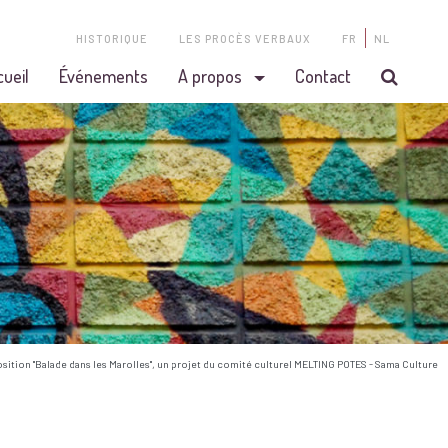
HISTORIQUE
LES PROCÈS VERBAUX
FR
NL
cueil
Événements
A propos
Contact
osition "Balade dans les Marolles", un projet du comité culturel MELTING POTES - Sama Culture