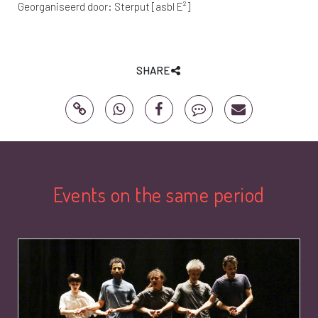
Georganiseerd door:
Sterput [asbl E²]
SHARE
Events on the same period