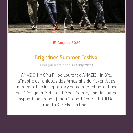
15 August 2026
Brigittines Summer Festival
Georganiseerd door :
Les Brigittines
AMAZIGH In Situ Filipe Lourenço AMAZIGH In Situ
s’inspire de l’ahidous des Amazighs du Moyen Atlas
marocain. Les interprètes y dansent et chantent une
partition géométrique et électrisante, dont la charge
hypnotique grandit jusqu’à l’apothéose. + BRUiTAL
meets Karrakallas Une...