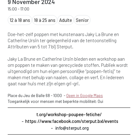
9 November 2024
15:00
-
17:00
12 à 18 ans
18 à 25 ans
Adulte
Senior
Doe-het-zelf poppen met kunstenaars Jaky La Brune en
Catherine Ursin ter gelegenheid van de tentoonstelling
Attributen van 5 tot 7 bij Sterput.
Jaky La Brune en Catherine Ursin bieden een workshop aan
om poppen te maken van gerecyclede stoffen. Publiek wordt
uitgenodigd om hun eigen persoonlijke “poppen-fetisj” te
maken met behulp van naaien, collage en verf. En iedereen
gaat naar huis met zijn eigen gri-gri.
Place du Jeu de Balle 68
-
1000
-
Open in Google Maps
Toegankelijk voor mensen met beperkte mobiliteit: Oui
t.org/workshop-poupee-fetiche/
https://www.facebook.com/sterput.bxl/events
info@sterput.org