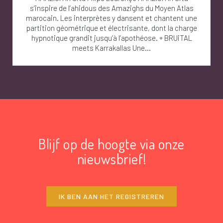
s’inspire de l’ahidous des Amazighs du Moyen Atlas
marocain. Les interprètes y dansent et chantent une
partition géométrique et électrisante, dont la charge
hypnotique grandit jusqu’à l’apothéose. + BRUiTAL
meets Karrakallas Une...
Blijf op de hoogte via onze
nieuwsbrief!
IK BEN AAN HET REGISTREREN