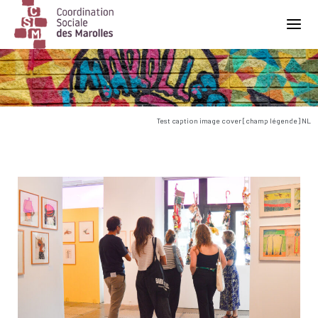
Main Navigation
Test caption image cover [champ légende] NL