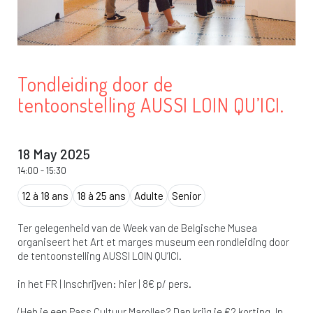
Tondleiding door de
tentoonstelling AUSSI LOIN QU’ICI.
18 May 2025
14:00
-
15:30
12 à 18 ans
18 à 25 ans
Adulte
Senior
Ter gelegenheid van de Week van de Belgische Musea
organiseert het Art et marges museum een rondleiding door
de tentoonstelling AUSSI LOIN QU’ICI.
in het FR | Inschrijven: hier | 8€ p/ pers.
(Heb je een Pass Cultuur Marolles? Dan krijg je €2 korting. In