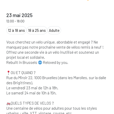
23 mai 2025
12:00
-
18:00
12 à 18 ans
18 à 25 ans
Adulte
Vous cherchez un vélo unique, abordable et engagé ? Ne
manquez pas notre prochaine vente de vélos remis à neuf !
Offrez une seconde vie à un vélo inutilisé et soutenez un
projet local et solidaire.
Rebuilt in Brussels
Reloved by you.
OU ET QUAND ?
Rue du Miroir 22, 1000 Bruxelles (dans les Marolles, sur la dalle
des Brigittines).
Le vendredi 23 mai de 12h à 18h.
Le samedi 24 mai de 10h à 15h.
QUELS TYPES DE VELOS ?
Une centaine de vélos pour adultes pour tous les styles
urbains : ville, VTT, vintage, course, etc.