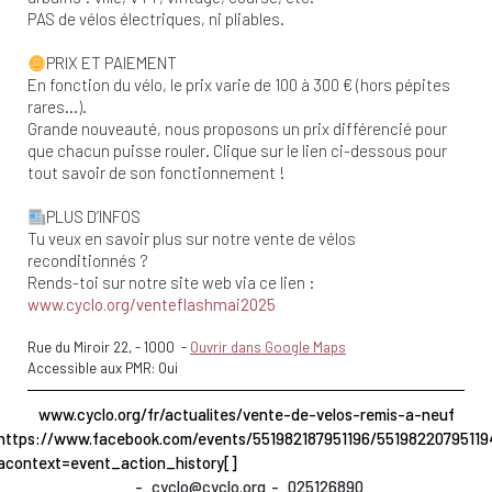
PAS de vélos électriques, ni pliables.
PRIX ET PAIEMENT
En fonction du vélo, le prix varie de 100 à 300 € (hors pépites
rares…).
Grande nouveauté, nous proposons un prix différencié pour
que chacun puisse rouler. Clique sur le lien ci-dessous pour
tout savoir de son fonctionnement !
PLUS D’INFOS
Tu veux en savoir plus sur notre vente de vélos
reconditionnés ?
Rends-toi sur notre site web via ce lien :
www.cyclo.org/venteflashmai2025
Rue du Miroir 22,
-
1000
-
Ouvrir dans Google Maps
Accessible aux PMR: Oui
www.cyclo.org/fr/actualites/vente-de-velos-remis-a-neuf
https://www.facebook.com/events/551982187951196/55198220795119
acontext=event_action_history[]
cyclo@cyclo.org
025126890