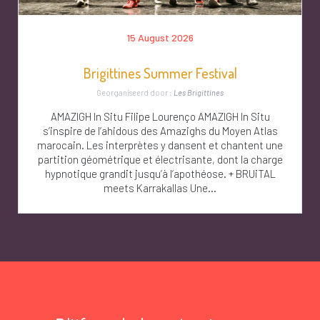
15 August 2026
Brigittines Summer Festival
Georganiseerd door :
Les Brigittines
AMAZIGH In Situ Filipe Lourenço AMAZIGH In Situ
s’inspire de l’ahidous des Amazighs du Moyen Atlas
marocain. Les interprètes y dansent et chantent une
partition géométrique et électrisante, dont la charge
hypnotique grandit jusqu’à l’apothéose. + BRUiTAL
meets Karrakallas Une...