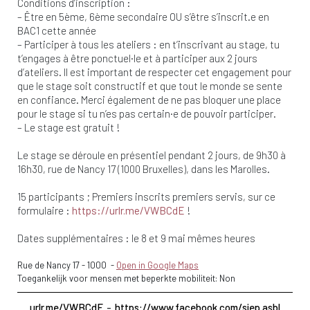
Conditions d’inscription :
– Être en 5ème, 6ème secondaire OU s’être s’inscrit.e en
BAC1 cette année
– Participer à tous les ateliers : en t’inscrivant au stage, tu
t’engages à être ponctuel·le et à participer aux 2 jours
d’ateliers. Il est important de respecter cet engagement pour
que le stage soit constructif et que tout le monde se sente
en confiance. Merci également de ne pas bloquer une place
pour le stage si tu n’es pas certain·e de pouvoir participer.
– Le stage est gratuit !
Le stage se déroule en présentiel pendant 2 jours, de 9h30 à
16h30, rue de Nancy 17 (1000 Bruxelles), dans les Marolles.
15 participants ; Premiers inscrits premiers servis, sur ce
formulaire :
https://urlr.me/VWBCdE
!
Dates supplémentaires : le 8 et 9 mai mêmes heures
Rue de Nancy 17
-
1000
-
Open in Google Maps
Toegankelijk voor mensen met beperkte mobiliteit: Non
urlr.me/VWBCdE
https://www.facebook.com/siep.asbl