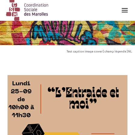
Main Navigation
Test caption image cover [champ légende] NL