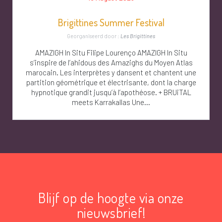
Brigittines Summer Festival
Georganiseerd door :
Les Brigittines
AMAZIGH In Situ Filipe Lourenço AMAZIGH In Situ
s’inspire de l’ahidous des Amazighs du Moyen Atlas
marocain. Les interprètes y dansent et chantent une
partition géométrique et électrisante, dont la charge
hypnotique grandit jusqu’à l’apothéose. + BRUiTAL
meets Karrakallas Une...
Blijf op de hoogte via onze
nieuwsbrief!