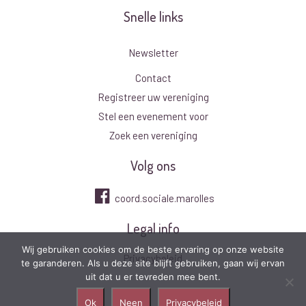
Snelle links
Newsletter
Contact
Registreer uw vereniging
Stel een evenement voor
Zoek een vereniging
Volg ons
coord.sociale.marolles
Legal info
Wij gebruiken cookies om de beste ervaring op onze website
Privacybeleid
te garanderen. Als u deze site blijft gebruiken, gaan wij ervan
uit dat u er tevreden mee bent.
Ok
Neen
Privacybeleid