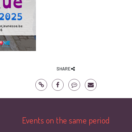
SHARE
Events on the same period