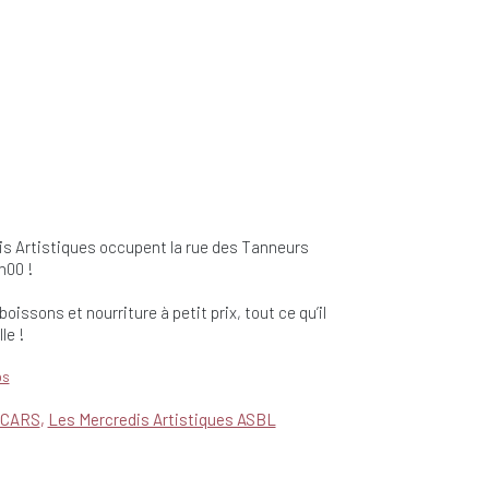
is Artistiques occupent la rue des Tanneurs
h00 !
oissons et nourriture à petit prix, tout ce qu’il
le !
ps
 CARS
Les Mercredis Artistiques ASBL