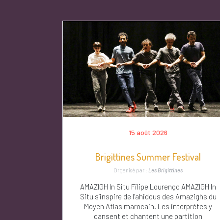
15 août 2026
Brigittines Summer Festival
Organisé par :
Les Brigittines
AMAZIGH In Situ Filipe Lourenço AMAZIGH In
Situ s’inspire de l’ahidous des Amazighs du
Moyen Atlas marocain. Les interprètes y
dansent et chantent une partition