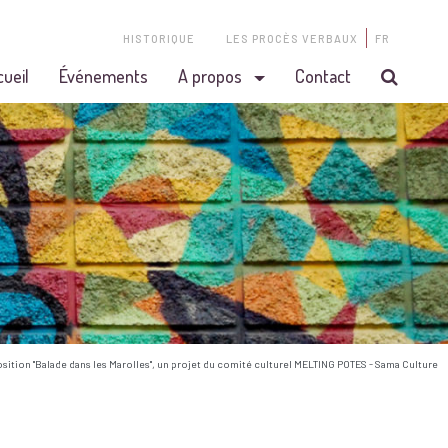
HISTORIQUE
LES PROCÈS VERBAUX
FR
cueil
Événements
A propos
Contact
osition "Balade dans les Marolles", un projet du comité culturel MELTING POTES - Sama Culture