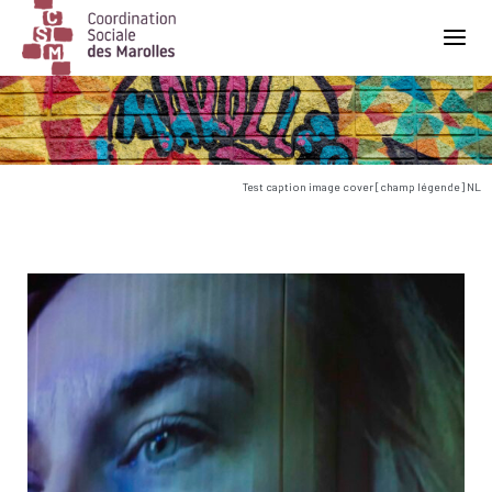
Main Navigation
Test caption image cover [champ légende] NL