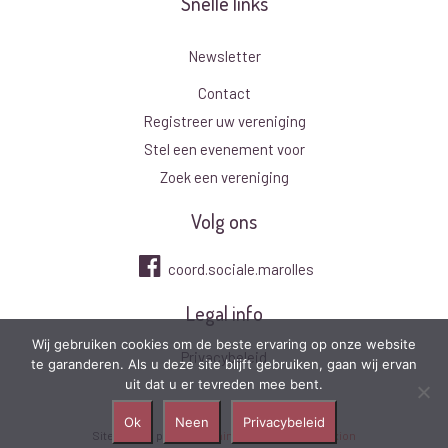
Snelle links
Newsletter
Contact
Registreer uw vereniging
Stel een evenement voor
Zoek een vereniging
Volg ons
coord.sociale.marolles
Legal info
Wij gebruiken cookies om de beste ervaring op onze website
Privacybeleid
te garanderen. Als u deze site blijft gebruiken, gaan wij ervan
uit dat u er tevreden mee bent.
Ok
Neen
Privacybeleid
Site réalisé par
Média Animation
2021
|
Connexion