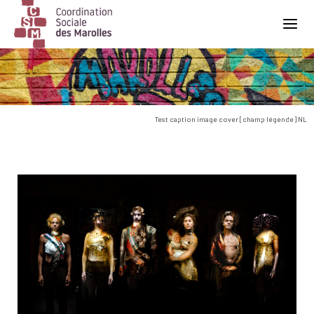
Main Navigation
Test caption image cover [champ légende] NL