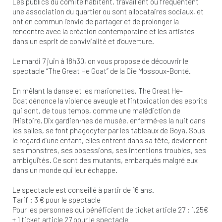
Les publics du comité habitent, travaillent ou fréquentent
une association du quartier ou sont allocataires sociaux, et
ont en commun l’envie de partager et de prolonger la
rencontre avec la création contemporaine et les artistes
dans un esprit de convivialité et d’ouverture.
Le mardi 7 juin à 18h30, on vous propose de découvrir le
spectacle “The Great He Goat” de la Cie Mossoux-Bonté.
En mêlant la danse et les marionettes, The Great He-
Goat dénonce la violence aveugle et l’intoxication des esprits
qui sont, de tous temps, comme une malédiction de
l’Histoire. Dix gardien·nes de musée, enfermé·es la nuit dans
les salles, se font phagocyter par les tableaux de Goya. Sous
le regard d’une enfant, elles entrent dans sa tête, deviennent
ses monstres, ses obsessions, ses intentions troubles, ses
ambiguïtés. Ce sont des mutants, embarqués malgré eux
dans un monde qui leur échappe.
Le spectacle est conseillé à partir de 16 ans.
Tarif : 3 € pour le spectacle
Pour les personnes qui bénéficient de ticket article 27 : 1,25€
+ 1 ticket article 27 pour le spectacle