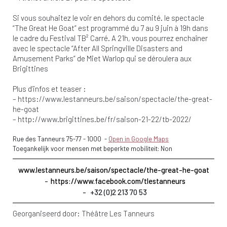
Si vous souhaitez le voir en dehors du comité. le spectacle
“The Great He Goat” est programmé du 7 au 9 juin à 19h dans
le cadre du Festival TB² Carré. A 21h, vous pourrez enchaîner
avec le spectacle “After All Springville Disasters and
Amusement Parks” de Miet Warlop qui se déroulera aux
Brigittines
Plus d’infos et teaser :
– https://www.lestanneurs.be/saison/spectacle/the-great-
he-goat
– http://www.brigittines.be/fr/saison-21-22/tb-2022/
Rue des Tanneurs 75-77
-
1000
-
Open in Google Maps
Toegankelijk voor mensen met beperkte mobiliteit: Non
www.lestanneurs.be/saison/spectacle/the-great-he-goat
https://www.facebook.com/tlestanneurs
+32 (0)2 213 70 53
Georganiseerd door:
Théâtre Les Tanneurs