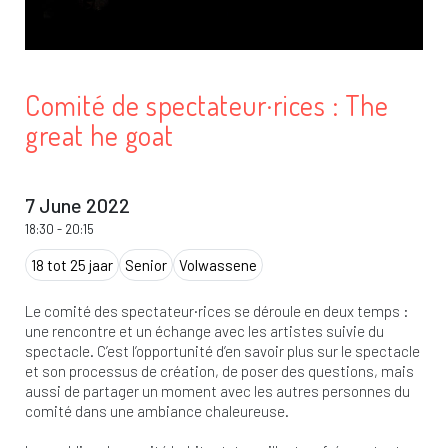
Comité de spectateur·rices : The
great he goat
7 June 2022
18:30
-
20:15
18 tot 25 jaar
Senior
Volwassene
Le comité des spectateur·rices se déroule en deux temps :
une rencontre et un échange avec les artistes suivie du
spectacle. C’est l’opportunité d’en savoir plus sur le spectacle
et son processus de création, de poser des questions, mais
aussi de partager un moment avec les autres personnes du
comité dans une ambiance chaleureuse.