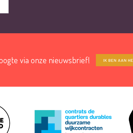
hoogte via onze nieuwsbrief!
IK BEN AAN H