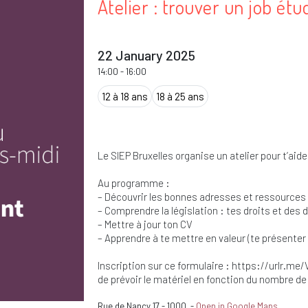
Atelier : trouver un job étu
22 January 2025
14:00
-
16:00
12 à 18 ans
18 à 25 ans
Le SIEP Bruxelles organise un atelier pour t’aide
Au programme :
– Découvrir les bonnes adresses et ressources à
– Comprendre la législation : tes droits et des 
– Mettre à jour ton CV
– Apprendre à te mettre en valeur (te présenter 
Inscription sur ce formulaire : https://urlr.me/
de prévoir le matériel en fonction du nombre de
Rue de Nancy 17
-
1000
-
Open in Google Maps