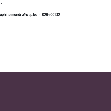
on
sephine.mondry@siep.be
026400832