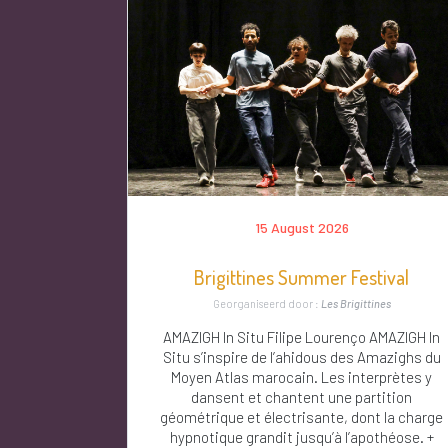
15 August 2026
Brigittines Summer Festival
Georganiseerd door :
Les Brigittines
AMAZIGH In Situ Filipe Lourenço AMAZIGH In
Situ s’inspire de l’ahidous des Amazighs du
Moyen Atlas marocain. Les interprètes y
dansent et chantent une partition
géométrique et électrisante, dont la charge
hypnotique grandit jusqu’à l’apothéose. +