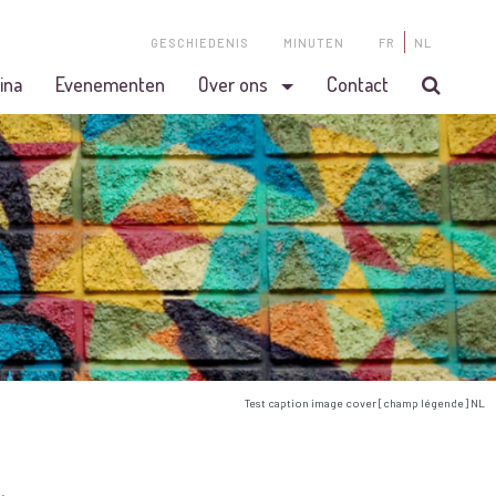
GESCHIEDENIS
MINUTEN
FR
NL
ina
Evenementen
Over ons
Contact
Test caption image cover [champ légende] NL