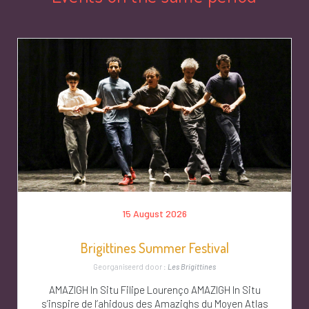
15 August 2026
Brigittines Summer Festival
Georganiseerd door :
Les Brigittines
AMAZIGH In Situ Filipe Lourenço AMAZIGH In Situ
s’inspire de l’ahidous des Amazighs du Moyen Atlas