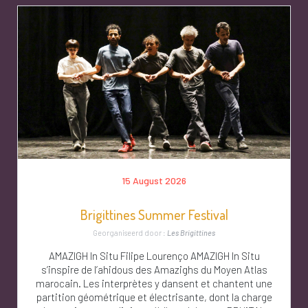
15 August 2026
Brigittines Summer Festival
Georganiseerd door :
Les Brigittines
AMAZIGH In Situ Filipe Lourenço AMAZIGH In Situ
s’inspire de l’ahidous des Amazighs du Moyen Atlas
marocain. Les interprètes y dansent et chantent une
partition géométrique et électrisante, dont la charge