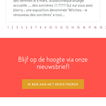
des femmes le 8 mars, la Bibliothèque Bruegel
accueille …. des sorcières !!! ???? Oui oui vous avez
bien lu : une exposition dénommée “Witches – le
renouveau des sorcières” a tout...
1
2
3
4
5
6
7
8
9
10
11
12
13
14
15
16
17
18
19
Blijf op de hoogte via onze
nieuwsbrief!
IK BEN AAN HET REGISTREREN