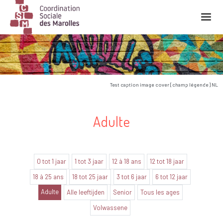
Main Navigation
Test caption image cover [champ légende] NL
Adulte
0 tot 1 jaar
1 tot 3 jaar
12 à 18 ans
12 tot 18 jaar
18 à 25 ans
18 tot 25 jaar
3 tot 6 jaar
6 tot 12 jaar
Adulte
Alle leeftijden
Senior
Tous les ages
Volwassene