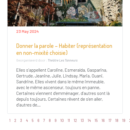
23 May 2024
Donner la parole – Habiter (représentation
en non-mixité choisie)
Georganiseerd door :
Théâtre Les Tanneurs
Elles s’appellent Caroline, Esmeralda, Gasparina,
Gertrude, Jeanine, Julie, Lindsay, Maria, Ouani,
Sandrine. Elles vivent dans le même immeuble,
avec le même ascenseur, toujours en panne.
Certaines viennent d’emménager, d’autres sont là
depuis toujours. Certaines rêvent de s’en aller,
d’autres de...
1
2
3
4
5
6
7
8
9
10
11
12
13
14
15
16
17
18
19