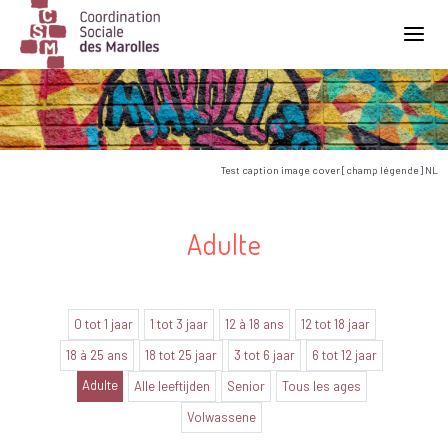
Main Navigation
Test caption image cover [champ légende] NL
Adulte
0 tot 1 jaar
1 tot 3 jaar
12 à 18 ans
12 tot 18 jaar
18 à 25 ans
18 tot 25 jaar
3 tot 6 jaar
6 tot 12 jaar
Adulte
Alle leeftijden
Senior
Tous les ages
Volwassene