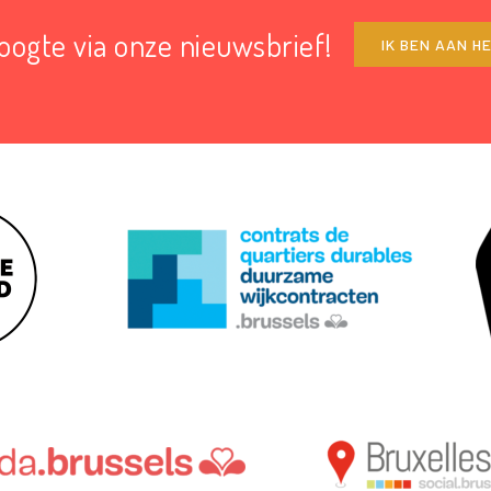
hoogte via onze nieuwsbrief!
IK BEN AAN H