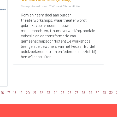
Georganiseerd door :
Théâtre et Réconciliation
Kom en neem deel aan burger
theaterworkshops, waar theater wordt
gebruikt voor vredesopbouw,
mensenrechten, traumaverwerking, sociale
cohesie en de transformatie van
gemeenschapsconflicten! De workshops
brengen de bewoners van het Fedasil Bordet
asielzoekerscentrum en iedereen die zich bij
hen wil aansluiten...
16
17
18
19
20
21
22
23
24
25
26
27
28
29
30
31
32