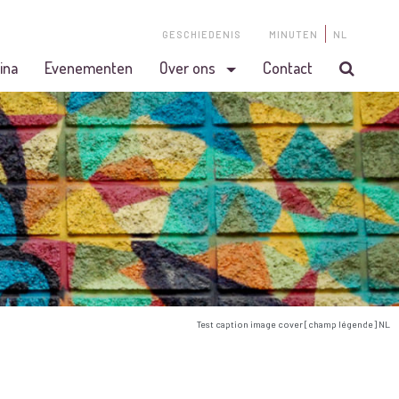
GESCHIEDENIS
MINUTEN
NL
ina
Evenementen
Over ons
Contact
Test caption image cover [champ légende] NL