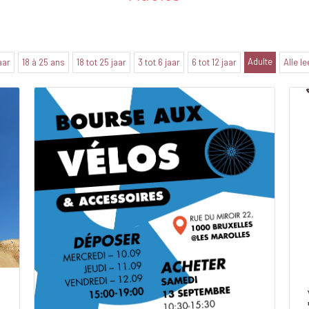
Adulte
jaar
18 à 25 ans
18 tot 25 jaar
3 tot 6 jaar
6 tot 12 jaar
Alle le