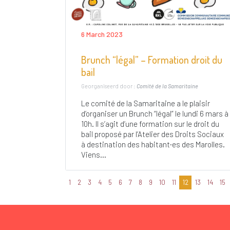
6 March 2023
Brunch “légal” – Formation droit du
bail
Georganiseerd door :
Comité de la Samaritaine
Le comité de la Samaritaine a le plaisir
d’organiser un Brunch “légal” le lundi 6 mars à
10h. Il s’agit d’une formation sur le droit du
bail proposé par l’Atelier des Droits Sociaux
à destination des habitant·es des Marolles.
Viens...
1
2
3
4
5
6
7
8
9
10
11
12
13
14
15