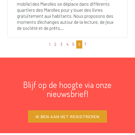
mobile) des Marolles se déplace dans différents
quartiers des Marolles pour y louer des livres
gratuitement aux habitants. Nous proposons des
moments d’échanges autour de la lecture, de jeux
de société et de prêts...
1
2
3
4
5
6
7
Blijf op de hoogte via onze
nieuwsbrief!
IK BEN AAN HET REGISTREREN