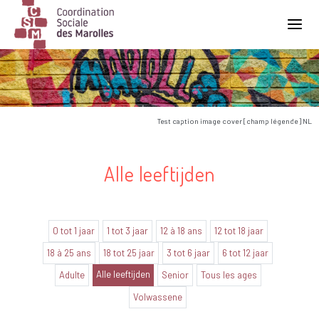
Main Navigation
Test caption image cover [champ légende] NL
Alle leeftijden
0 tot 1 jaar
1 tot 3 jaar
12 à 18 ans
12 tot 18 jaar
18 à 25 ans
18 tot 25 jaar
3 tot 6 jaar
6 tot 12 jaar
Alle leeftijden
Adulte
Senior
Tous les ages
Volwassene