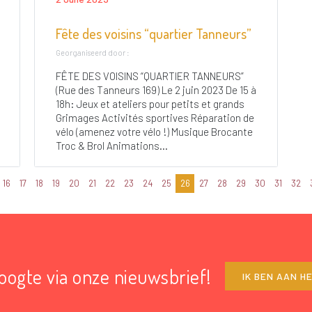
Fête des voisins “quartier Tanneurs”
Georganiseerd door :
FÊTE DES VOISINS “QUARTIER TANNEURS”
(Rue des Tanneurs 169) Le 2 juin 2023 De 15 à
18h: Jeux et ateliers pour petits et grands
Grimages Activités sportives Réparation de
vélo (amenez votre vélo !) Musique Brocante
Troc & Brol Animations...
16
17
18
19
20
21
22
23
24
25
26
27
28
29
30
31
32
hoogte via onze nieuwsbrief!
IK BEN AAN H