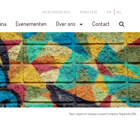
GESCHIEDENIS
MINUTEN
FR
NL
ina
Evenementen
Over ons
Contact
Test caption image cover [champ légende] NL