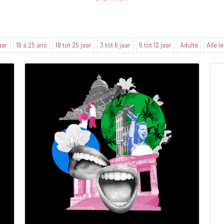
jaar
18 à 25 ans
18 tot 25 jaar
3 tot 6 jaar
6 tot 12 jaar
Adulte
Alle l