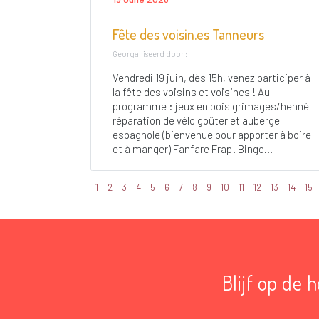
Fête des voisin.es Tanneurs
Georganiseerd door :
Vendredi 19 juin, dès 15h, venez participer à
la fête des voisins et voisines ! Au
programme : jeux en bois grimages/henné
réparation de vélo goûter et auberge
espagnole (bienvenue pour apporter à boire
et à manger) Fanfare Frap! Bingo...
1
2
3
4
5
6
7
8
9
10
11
12
13
14
15
Blijf op de 