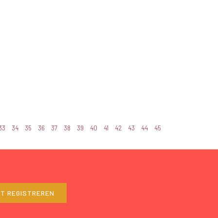
33
34
35
36
37
38
39
40
41
42
43
44
45
ET REGISTREREN