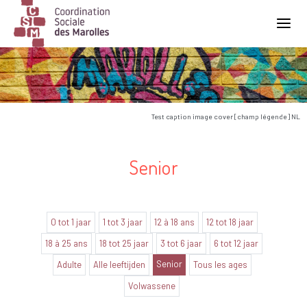
Main Navigation
Test caption image cover [champ légende] NL
Senior
0 tot 1 jaar
1 tot 3 jaar
12 à 18 ans
12 tot 18 jaar
18 à 25 ans
18 tot 25 jaar
3 tot 6 jaar
6 tot 12 jaar
Senior
Adulte
Alle leeftijden
Tous les ages
Volwassene