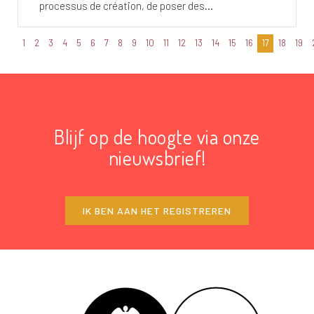
processus de création, de poser des...
1
2
3
4
5
6
7
8
9
10
11
12
13
14
15
16
17
18
19
Blijf op de hoogte via onze
nieuwsbrief!
IK BEN AAN HET REGISTREREN